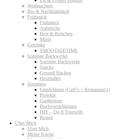
Eis & Frozen Yoghurt
Weihnachten
Bio & Nachhaltigkeit
Frühstück
Frühstück
Aufstriche
Brot & Brötchen
Müsli
Getränke
SMOOTHIETIME
Sonstige Backwerke
Sonstige Backwerke
Snacks
Gesund Backen
Herzhaftes
Sonstiges
Empfehlung (Café’s + Restaurant’s)
Projekte
Gastbeitrag
Buchvorstellungen
DIY – Do It Yourselfs
Reisen
Über Mich
Über Mich
Meine Küche