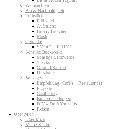
Eis & Frozen Yoghurt
Weihnachten
Bio & Nachhaltigkeit
Frühstück
Frühstück
Aufstriche
Brot & Brötchen
Müsli
Getränke
SMOOTHIETIME
Sonstige Backwerke
Sonstige Backwerke
Snacks
Gesund Backen
Herzhaftes
Sonstiges
Empfehlung (Café’s + Restaurant’s)
Projekte
Gastbeitrag
Buchvorstellungen
DIY – Do It Yourselfs
Reisen
Über Mich
Über Mich
Meine Küche