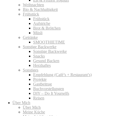
Eis & Frozen Yoghurt
Weihnachten
Bio & Nachhaltigkeit
Frühstück
Frühstück
Aufstriche
Brot & Brötchen
Müsli
Getränke
SMOOTHIETIME
Sonstige Backwerke
Sonstige Backwerke
Snacks
Gesund Backen
Herzhaftes
Sonstiges
Empfehlung (Café’s + Restaurant’s)
Projekte
Gastbeitrag
Buchvorstellungen
DIY – Do It Yourselfs
Reisen
Über Mich
Über Mich
Meine Küche