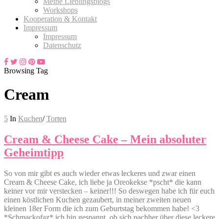
Meine Lieblingsblogs
Workshops
Kooperation & Kontakt
Impressum
Impressum
Datenschutz
Browsing Tag
Cream
5
In
Kuchen
/
Torten
Cream & Cheese Cake – Mein absoluter
Geheimtipp
So von mir gibt es auch wieder etwas leckeres und zwar einen
Cream & Cheese Cake, ich liebe ja Oreokekse *pscht* die kann
keiner vor mir verstecken – keiner!!! So deswegen habe ich für euch
einen köstlichen Kuchen gezaubert, in meiner zweiten neuen
kleinen 18er Form die ich zum Geburtstag bekommen habe! <3
*Schmackofaz* ich bin gespannt, ob sich nachher über diese leckere