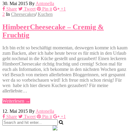
30. Mai 2015
By
Antonella
Share
Tweet
Pin it
+1
2
In
Cheesecakes
/
Kuchen
HimbeerCheesecake – Cremig &
Fruchtig
Ich bin echt so beschäftigt momentan, deswegen komme ich kaum
zum Backen, aber ich habe heute bevor es für mich in den Urlaub
geht nochmal in die Küche gestellt und gezaubert! Einen leckeren
HimbeerCheesecake richtig fruchtig und cremig! Schon mal für
euch als Information, ich bekomme in den nächsten Wochen ganz
viel Besuch von meinen allerliebsten Bloggerinnen, seit gespannt
wer da so vorbeischauen wird! Ich freue mich schon riesig! Für
wen habe ich hier diesen Kuchen gezaubert? Für meine
allerliebste…
Weiterlesen →
12. Mai 2015
By
Antonella
Share
Tweet
Pin it
+1