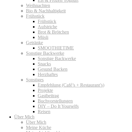
Eis & Frozen Yoghurt
Weihnachten
Bio & Nachhaltigkeit
Frühstück
Frühstück
Aufstriche
Brot & Brötchen
Müsli
Getränke
SMOOTHIETIME
Sonstige Backwerke
Sonstige Backwerke
Snacks
Gesund Backen
Herzhaftes
Sonstiges
Empfehlung (Café’s + Restaurant’s)
Projekte
Gastbeitrag
Buchvorstellungen
DIY – Do It Yourselfs
Reisen
Über Mich
Über Mich
Meine Küche