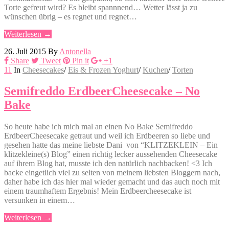
Torte gefreut wird? Es bleibt spannnend… Wetter lässt ja zu
wünschen übrig – es regnet und regnet…
Weiterlesen →
26. Juli 2015
By
Antonella
Share
Tweet
Pin it
+1
11
In
Cheesecakes
/
Eis & Frozen Yoghurt
/
Kuchen
/
Torten
Semifreddo ErdbeerCheesecake – No
Bake
So heute habe ich mich mal an einen No Bake Semifreddo
ErdbeerCheesecake getraut und weil ich Erdbeeren so liebe und
gesehen hatte das meine liebste Dani von “KLITZEKLEIN – Ein
klitzekleine(s) Blog” einen richtig lecker aussehenden Cheesecake
auf ihrem Blog hat, musste ich den natürlich nachbacken! <3 Ich
backe eingetlich viel zu selten von meinem liebsten Bloggern nach,
daher habe ich das hier mal wieder gemacht und das auch noch mit
einem traumhaftem Ergebnis! Mein Erdbeercheesecake ist
versunken in einem…
Weiterlesen →