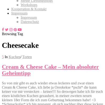
Meine Lieblingsblogs
Workshops
Kooperation & Kontakt
Impressum
Impressum
Datenschutz
Browsing Tag
Cheesecake
5
In
Kuchen
/
Torten
Cream & Cheese Cake – Mein absoluter
Geheimtipp
So von mir gibt es auch wieder etwas leckeres und zwar einen
Cream & Cheese Cake, ich liebe ja Oreokekse *pscht* die kann
keiner vor mir verstecken – keiner!!! So deswegen habe ich für euch
einen köstlichen Kuchen gezaubert, in meiner zweiten neuen
kleinen 18er Form die ich zum Geburtstag bekommen habe! <3
*Schmackofaz* ich bin gespannt, ob sich nachher über diese leckere