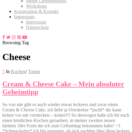
Meine Lieblingsblogs
Workshops
Kooperation & Kontakt
Impressum
Impressum
Datenschutz
Browsing Tag
Cheese
5
In
Kuchen
/
Torten
Cream & Cheese Cake – Mein absoluter
Geheimtipp
So von mir gibt es auch wieder etwas leckeres und zwar einen
Cream & Cheese Cake, ich liebe ja Oreokekse *pscht* die kann
keiner vor mir verstecken – keiner!!! So deswegen habe ich für euch
einen köstlichen Kuchen gezaubert, in meiner zweiten neuen
kleinen 18er Form die ich zum Geburtstag bekommen habe! <3
*Schmackofaz* ich bin gespannt, ob sich nachher über diese leckere