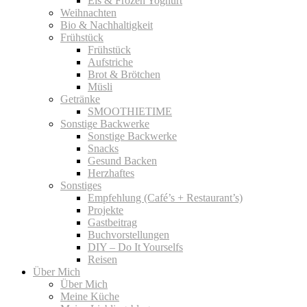
Eis & Frozen Yoghurt
Weihnachten
Bio & Nachhaltigkeit
Frühstück
Frühstück
Aufstriche
Brot & Brötchen
Müsli
Getränke
SMOOTHIETIME
Sonstige Backwerke
Sonstige Backwerke
Snacks
Gesund Backen
Herzhaftes
Sonstiges
Empfehlung (Café’s + Restaurant’s)
Projekte
Gastbeitrag
Buchvorstellungen
DIY – Do It Yourselfs
Reisen
Über Mich
Über Mich
Meine Küche