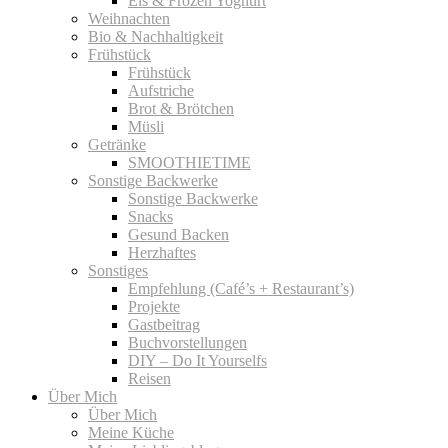
Eis & Frozen Yoghurt
Weihnachten
Bio & Nachhaltigkeit
Frühstück
Frühstück
Aufstriche
Brot & Brötchen
Müsli
Getränke
SMOOTHIETIME
Sonstige Backwerke
Sonstige Backwerke
Snacks
Gesund Backen
Herzhaftes
Sonstiges
Empfehlung (Café’s + Restaurant’s)
Projekte
Gastbeitrag
Buchvorstellungen
DIY – Do It Yourselfs
Reisen
Über Mich
Über Mich
Meine Küche