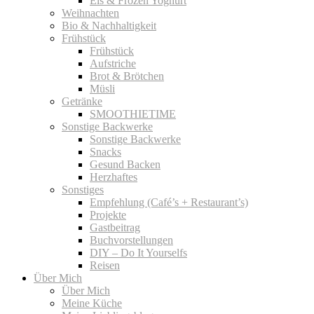
Eis & Frozen Yoghurt
Weihnachten
Bio & Nachhaltigkeit
Frühstück
Frühstück
Aufstriche
Brot & Brötchen
Müsli
Getränke
SMOOTHIETIME
Sonstige Backwerke
Sonstige Backwerke
Snacks
Gesund Backen
Herzhaftes
Sonstiges
Empfehlung (Café’s + Restaurant’s)
Projekte
Gastbeitrag
Buchvorstellungen
DIY – Do It Yourselfs
Reisen
Über Mich
Über Mich
Meine Küche